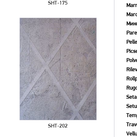
SHT-175
Mar
Mar
Мик
Pare
Pell
Picse
Polv
Rile
Roll
Rug
Seta
Setu
Tem
Trav
SHT-202
Vell