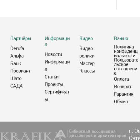
Партнёры
Информаци
Видео
Важно
я
Политика
Derufa
Видео
конфиденц
Новости
иальности
Альфа
ролики
Пользовате
Информаци
Банк
Мастер
льское
соглашени
я
Провиант
Классы
е
Статьи
Шато
Оплата
Проекты
САДА
Возврат
Сертификат
Гарантия
ы
Обмен
г. О
Октя