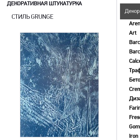
ДЕКОРАТИВНАЯ ШТУКАТУРКА
Декор
СТИЛЬ GRUNGE
Aren
Art
Bar
Barc
Calc
Тра
Бет
Crem
Диз
Fari
Fres
Go
Iron