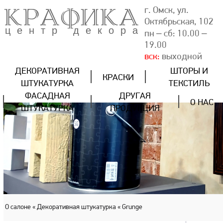
КРАФИКА
г. Омск, ул.
Октябрьская, 102
центр декора
пн – сб: 10.00 –
19.00
вск:
выходной
ДЕКОРАТИВНАЯ
ШТОРЫ И
КРАСКИ
ШТУКАТУРКА
ТЕКСТИЛЬ
ФАСАДНАЯ
ДРУГАЯ
О НАС
ШТУКАТУРКА
ПРОДУКЦИЯ
О салоне
« Декоративная штукатурка
« Grunge