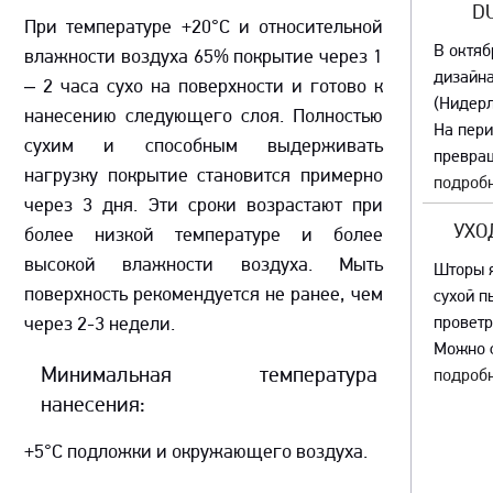
D
При температуре +20°С и относительной
В октяб
влажности воздуха 65% покрытие через 1
дизайна
– 2 часа сухо на поверхности и готово к
(Нидер
нанесению следующего слоя. Полностью
На пер
сухим и способным выдерживать
превращ
нагрузку покрытие становится примерно
подробн
через 3 дня. Эти сроки возрастают при
УХО
более низкой температуре и более
высокой влажности воздуха. Мыть
Шторы я
поверхность рекомендуется не ранее, чем
сухой п
через 2-3 недели.
проветр
Можно с
Минимальная температура
подробн
нанесения:
+5°С подложки и окружающего воздуха.