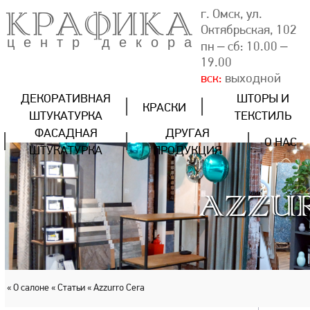
КРАФИКА
г. Омск, ул.
Октябрьская, 102
центр декора
пн – сб: 10.00 –
19.00
вск:
выходной
ДЕКОРАТИВНАЯ
ШТОРЫ И
КРАСКИ
ШТУКАТУРКА
ТЕКСТИЛЬ
ФАСАДНАЯ
ДРУГАЯ
О НАС
ШТУКАТУРКА
ПРОДУКЦИЯ
AZZU
« О салоне
« Статьи
« Azzurro Cera