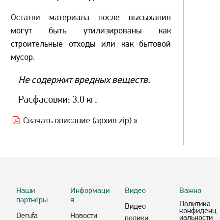
Остатки материала после высыхания
могут быть утилизированы как
строительные отходы или как бытовой
мусор.
Не содержит вредных веществ.
Расфасовки: 3.0 кг.
Скачать описание (архив.zip) »
Наши
Информаци
Видео
Важно
партнёры
я
Политика
Видео
конфиденц
Derufa
Новости
иальности
ролики