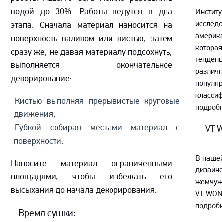
водой до 30%. Работы ведутся в два
Институ
исслед
этапа. Сначала материал наносится на
америка
поверхность валиком или кистью, затем
которая
сразу же, не давая материалу подсохнуть,
тенденц
выполняется окончательное
различ
декорирование:
популяр
классиф
Кистью выполняя прерывистые круговые
подробн
движения;
Губкой собирая местами материал с
VT 
поверхности.
В наше
Наносите материал ограниченными
дизайне
площадями, чтобы избежать его
жемчуж
высыхания до начала декорирования.
VT WON
подробн
Время сушки: