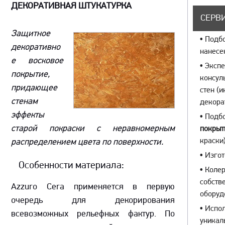
ДЕКОРАТИВНАЯ ШТУКАТУРКА
СЕРВИ
Защитное
•
Подбо
декоративно
нанесе
е восковое
•
Экспе
покрытие,
консул
придающее
стен (
стенам
декора
эффекты
•
Подбо
старой покраски с неравномерным
покрыт
краски)
распределением цвета по поверхности.
•
Изгот
Особенности материала:
•
Колер
собств
Azzuro Cera применяется в первую
оборуд
очередь для декорирования
•
Испол
всевозможных рельефных фактур. По
уникал