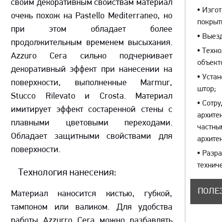
своим декоративным свойствам материал
•
Изгот
очень похож на Pastello Mediterraneo, но
покры
при этом обладает более
•
Выезд
продолжительным временем высыхания.
•
Техно
Azzuro Cera сильно подчеркивает
объект
декоративный эффект при нанесении на
•
Устан
поверхности, выполненные Marmur,
штор;
Stucco Rilevato и Crosta. Материал
•
Сотру
имитирует эффект состаренной стены с
архите
плавными цветовыми переходами.
частны
Обладает защитными свойствами для
архите
поверхности.
•
Разра
технич
Технология нанесения:
ПОЛЕ
Материал наносится кистью, губкой,
тампоном или валиком. Для удобства
работы Azzurro Cera можно разбавлять