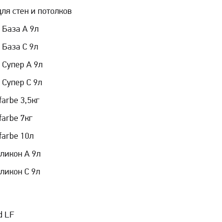
 для стен и потолков
 База А 9л
 База C 9л
 Супер А 9л
 Супер С 9л
farbe 3,5кг
farbe 7кг
farbe 10л
ликон A 9л
ликон С 9л
d LF