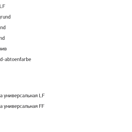
 LF
 grund
und
und
зив
nd-abtoenfarbe
а универсальная LF
а универсальная FF