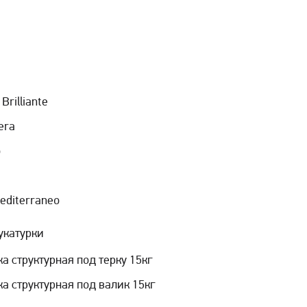
Brilliante
era
o
Mediterraneo
укатурки
а структурная под терку 15кг
а структурная под валик 15кг