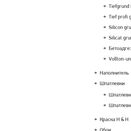
Tiefgrund
Tief profi
Silicon gr
Silicat gr
Бетоадге
Vollton-u
Наполнитель
Шпатлевки
Шпатлевк
Шпатлевк
Краска Н & Н
Обои