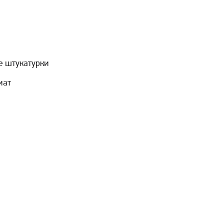
е штукатурки
иат