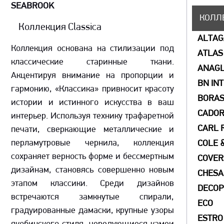
SEABROOK
КОЛЛ
Коллекция Classica
ALTA
Коллекция основана на стилизации под
ATLAS
классические старинные ткани.
ANAGL
Акцентируя внимание на пропорции и
BN IN
гармонию, «Классика» привносит красоту
BORAS
истории и истинного искусства в ваш
CADO
интерьер. Используя технику трафаретной
CARL 
печати, сверкающие металлические и
перламутровые чернила, коллекция
COLE 
сохраняет верность форме и бессмертным
COVER
дизайнам, становясь совершенно новым
СHESA
этапом классики. Среди дизайнов
DECOP
встречаются замкнутые спирали,
ECO
градуированные дамаски, крупные узоры
ESTRO