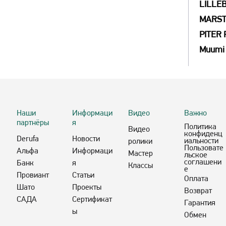
LILLEB
MARS
PITER
Muumi
Наши
Информаци
Видео
Важно
партнёры
я
Политика
Видео
конфиденц
Derufa
Новости
иальности
ролики
Пользовате
Альфа
Информаци
Мастер
льское
соглашени
Банк
я
Классы
е
Провиант
Статьи
Оплата
Шато
Проекты
Возврат
САДА
Сертификат
Гарантия
ы
Обмен