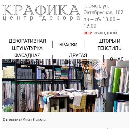
КРАФИКА
г. Омск, ул.
Октябрьская, 102
центр декора
пн – сб: 10.00 –
19.00
вск:
выходной
ДЕКОРАТИВНАЯ
ШТОРЫ И
КРАСКИ
ШТУКАТУРКА
ТЕКСТИЛЬ
ФАСАДНАЯ
ДРУГАЯ
О НАС
ШТУКАТУРКА
ПРОДУКЦИЯ
О салоне
« Обои
« Classica