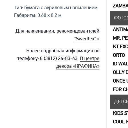
ZAMBA
Тип: бумага с акриловым напылением;
Габариты: 0.68 x 8.2 м
ФОТО
ANTIM
Для наклеивания, рекомендован клей
MR. P
"Swedtex" »
KT EX
Более подробная информация по
ORTO
телефону: 8 (3812) 24-83-63,
В центре
ID WA
декора «КРАФИКА»
OLLY 
ONCE 
FOR C
ДЕТС
KIDS 
COOL 