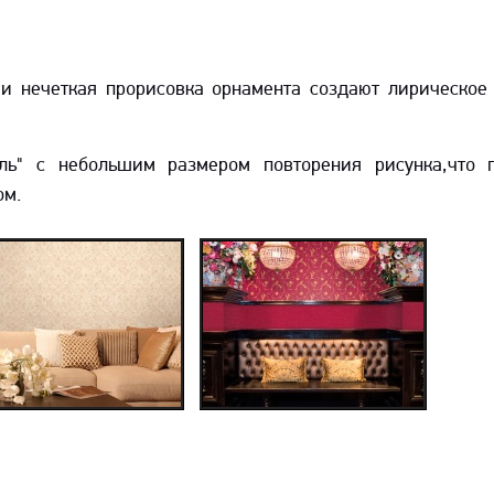
 и нечеткая прорисовка орнамента создают лирическое
оллекция CHIC
Коллекция Villa
Medici
ль" с небольшим размером повторения рисунка,что п
ом.