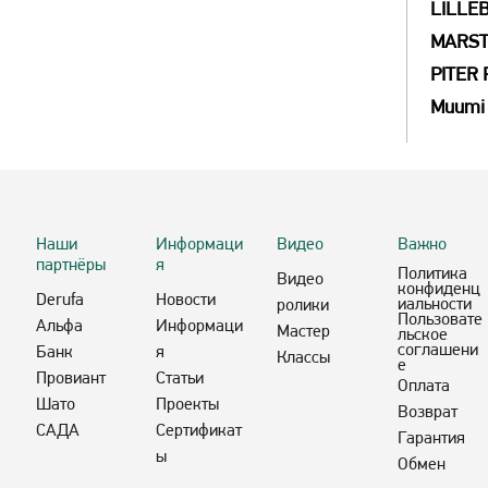
LILLEB
MARS
PITER
Muumi
Наши
Информаци
Видео
Важно
партнёры
я
Политика
Видео
конфиденц
Derufa
Новости
иальности
ролики
Пользовате
Альфа
Информаци
Мастер
льское
соглашени
Банк
я
Классы
е
Провиант
Статьи
Оплата
Шато
Проекты
Возврат
САДА
Сертификат
Гарантия
ы
Обмен