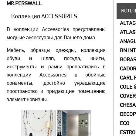
MR.PERSWALL
КОЛЛ
Коллекция ACCESSORIES
ALTA
В коллекции Accessories представлены
ATLAS
модные аксессуары для Вашего дома.
ANAGL
Мебель, образцы одежды, коллекция
BN IN
обуви и шляп, посуда, книги,
BORAS
инструменты и рамки превратились в
CADO
коллекции Accessories в обойные
CARL 
орнаменты, достойно украшающие
COLE 
пространство и придающие помещению
COVER
элемент новизны.
СHESA
DECOP
ECO
ESTRO