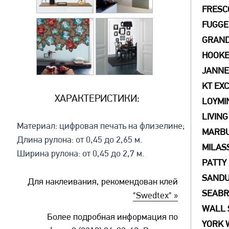
FRESC
FUGGE
GRAN
HOOK
JANNEL
KT EX
ХАРАКТЕРИСТИКИ:
LOYMI
LIVING
Материал: цифровая печать на флизелине;
MARB
Длина рулона: от 0,45 до 2,65 м.
MILAS
Ширина рулона: от 0,45 до 2,7 м.
PATTY
SAND
Для наклеивания, рекомендован клей
SEAB
"Swedtex" »
WALL 
Более подробная информация по
YORK 