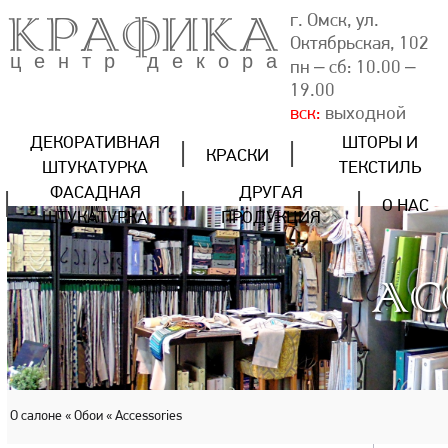
КРАФИКА
г. Омск, ул.
Октябрьская, 102
центр декора
пн – сб: 10.00 –
19.00
вск:
выходной
ДЕКОРАТИВНАЯ
ШТОРЫ И
КРАСКИ
ШТУКАТУРКА
ТЕКСТИЛЬ
ФАСАДНАЯ
ДРУГАЯ
О НАС
ШТУКАТУРКА
ПРОДУКЦИЯ
AC
О салоне
« Обои
« Accessories