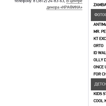
телефону: 8 (3812) 24-83-63,
В центре
ZAMBA
декора «КРАФИКА»
ФОТО
ANTIM
MR. P
KT EX
ORTO
ID WA
OLLY 
ONCE 
FOR C
ДЕТС
KIDS 
COOL 