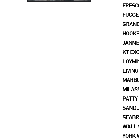
FRESC
FUGGE
GRAN
HOOK
JANNEL
KT EX
LOYMI
LIVING
MARB
MILAS
PATTY
SAND
SEAB
WALL 
YORK 