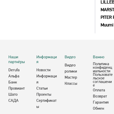
LILLEB
MARS
PITER
Muumi
Наши
Информаци
Видео
Важно
партнёры
я
Политика
Видео
конфиденц
Derufa
Новости
иальности
ролики
Пользовате
Альфа
Информаци
Мастер
льское
соглашени
Банк
я
Классы
е
Провиант
Статьи
Оплата
Шато
Проекты
Возврат
САДА
Сертификат
Гарантия
ы
Обмен