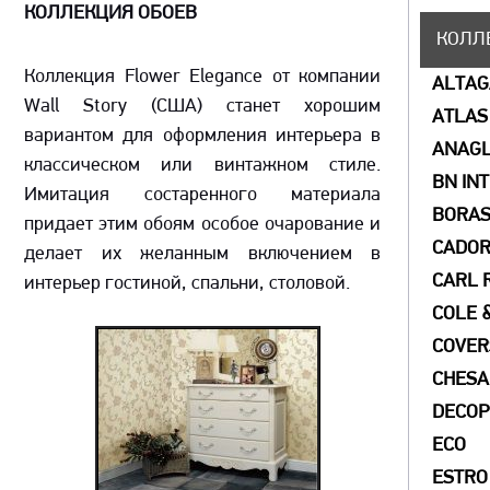
КОЛЛЕКЦИЯ ОБОЕВ
КОЛЛ
Коллекция Flower Elegance от компании
ALTA
Wall Story (США) станет хорошим
ATLAS
вариантом для оформления интерьера в
ANAGL
классическом или винтажном стиле.
BN IN
Имитация состаренного материала
Коллекция Flower
BORAS
придает этим обоям особое очарование и
Elegance
CADO
делает их желанным включением в
CARL 
интерьер гостиной, спальни, столовой.
COLE 
COVER
СHESA
DECOP
ECO
ESTRO