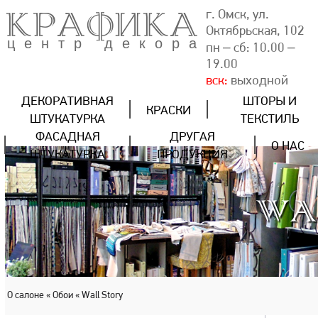
КРАФИКА
г. Омск, ул.
Октябрьская, 102
центр декора
пн – сб: 10.00 –
19.00
вск:
выходной
ДЕКОРАТИВНАЯ
ШТОРЫ И
КРАСКИ
ШТУКАТУРКА
ТЕКСТИЛЬ
ФАСАДНАЯ
ДРУГАЯ
О НАС
ШТУКАТУРКА
ПРОДУКЦИЯ
WA
О салоне
« Обои
« Wall Story