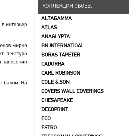
КОЛЛЕКЦИИ ОБОЕВ
:
ALTAGAMMA
 в интерьер
ATLAS
ANAGLYPTA
тонов мирно
BN INTERNATIOAL
т текстура
BORAS TAPETER
а нанесения
CADORRA
CARL ROBINSON
COLE & SON
т балом. На
COVERS WALL COVERINGS
СHESAPEAKE
DECOPRINT
ECO
ESTRO