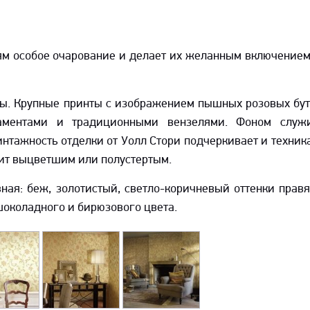
ям особое очарование и делает их желанным включением
ны. Крупные принты с изображением пышных розовых бу
аментами и традиционными вензелями. Фоном служи
интажность отделки от Уолл Стори подчеркивает и техник
дит выцветшим или полустертым.
ая: беж, золотистый, светло-коричневый оттенки правя
шоколадного и бирюзового цвета.