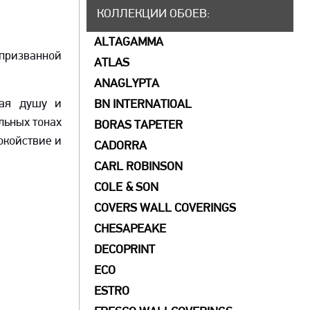
КОЛЛЕКЦИИ ОБОЕВ
:
ALTAGAMMA
 призванной
ATLAS
ANAGLYPTA
щая душу и
BN INTERNATIOAL
льных тонах
BORAS TAPETER
окойствие и
CADORRA
CARL ROBINSON
COLE & SON
COVERS WALL COVERINGS
СHESAPEAKE
DECOPRINT
ECO
ESTRO