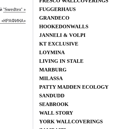
FRESCO WALLCOVERINGS
FUGGERHAUS
ей
"Swedtex" »
GRANDECO
ра «КРАФИКА»
HOOKEDONWALLS
JANNELI & VOLPI
KT EXCLUSIVE
LOYMINA
LIVING IN STALE
MARBURG
MILASSA
PATTY MADDEN ECOLOGY
SANDUDD
SEABROOK
WALL STORY
YORK WALLCOVERINGS