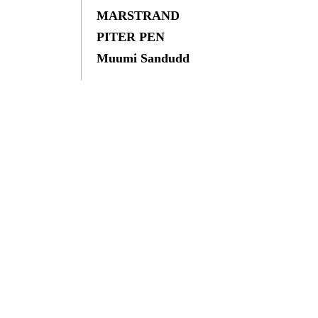
MARSTRAND
PITER PEN
Muumi Sandudd
Полезное
Социальные сети:
Каталог цветов
Конвертер цвета
Краски H & H
Карта сайта
Контакты