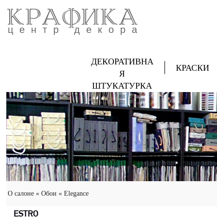
КРАФИКА
центр декора
ДЕКОРАТИВНА
КРАСКИ
Я
ШТУКАТУРКА
О салоне
« Обои
« Elegance
ESTRO