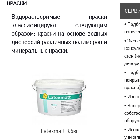
КРАСКИ
СЕРВИ
Водорастворимые краски
•
Подбо
классифицируют следующим
нанесе
образом: краски на основе водных
•
Экспе
дисперсий различных полимеров и
консул
минеральные краски.
стен (
декора
•
Подбо
покрыт
краски)
•
Изгот
•
Колер
собств
оборуд
•
Испол
Latexmatt 3,5кг
уникал