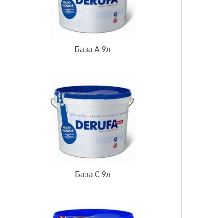
База А 9л
База C 9л