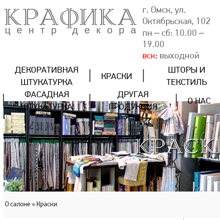
КРАФИКА
г. Омск, ул.
Октябрьская, 102
центр декора
пн – сб: 10.00 –
19.00
вск:
выходной
ДЕКОРАТИВНАЯ
ШТОРЫ И
КРАСКИ
ШТУКАТУРКА
ТЕКСТИЛЬ
ФАСАДНАЯ
ДРУГАЯ
О НАС
ШТУКАТУРКА
ПРОДУКЦИЯ
КРАСК
О салоне
« Краски