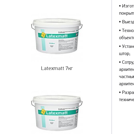
•
Изгот
покры
•
Выезд
•
Техно
объект
•
Устан
штор;
•
Сотру
Latexmatt 7кг
архите
частны
архите
•
Разра
технич