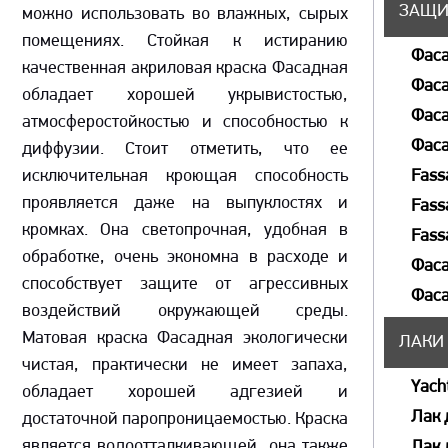
ЗАЩИ
можно использовать во влажных, сырых
помещениях. Стойкая к истиранию
Фаса
качественная акриловая краска Фасадная
Фаса
обладает хорошей укрывистостью,
Фаса
атмосферостойкостью и способностью к
Фаса
диффузии. Стоит отметить, что ее
исключительная кроющая способность
Fass
проявляется даже на выпуклостях и
Fass
кромках. Она светопрочная, удобная в
Fass
обработке, очень экономна в расходе и
Фаса
способствует защите от агрессивных
Фаса
воздействий окружающей среды.
Матовая краска Фасадная экологически
ЛАКИ
чистая, практически не имеет запаха,
Yach
обладает хорошей адгезией и
Лак 
достаточной паропроницаемостью. Краска
является водоотталкивающей, она также
Лак 