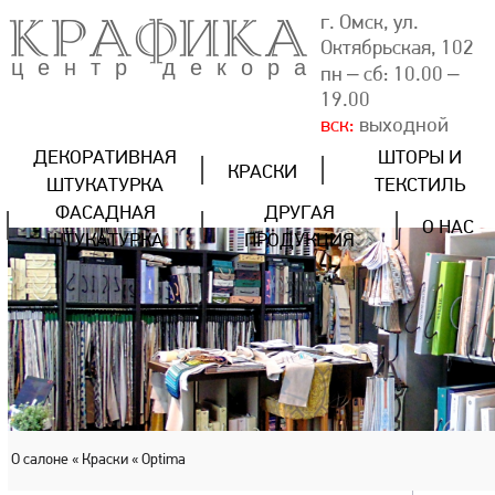
КРАФИКА
г. Омск, ул.
Октябрьская, 102
центр декора
пн – сб: 10.00 –
19.00
вск:
выходной
ДЕКОРАТИВНАЯ
ШТОРЫ И
КРАСКИ
ШТУКАТУРКА
ТЕКСТИЛЬ
ФАСАДНАЯ
ДРУГАЯ
О НАС
ШТУКАТУРКА
ПРОДУКЦИЯ
О салоне
« Краски
« Optima