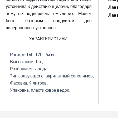
устойчива к действию щелочи, благодаря
Лак 
чему не подвержена омылению. Может
Лак 
быть базовым продуктом для
колеровочных установок.
ХАРАКТЕРИСТИКИ:
Расход: 160-170 г/м.кв;
Высыхание: 1 ч.;
Разбавитель: вода;
Тип связующего: акрилатный сополимер;
Фасовка: 9 литров;
Упаковка: пластиковое ведро.