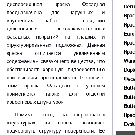
дисперсионная краска Фасадная
Deru
предназначена для наружных и
Крас
внутренних работ – создания
Крас
долговечных высококачественных
Euro
фасадных покрытий на гладких и
Крас
структурированных подложках. Данная
Крас
краска отличается увеличенным
Wand
содержанием связующего вещества, что
обеспечивает хорошую гидроизоляцию
Dupl
при высокой проницаемости. В связи с
Фаса
этим краска Фасадная с успехом
Butt
применяется также для отделки
Butt
известковых штукатурок.
Butt
Помимо этого, на шероховатых
Крас
штукатурках эта краска позволяет
Evol
подчеркнуть структуру поверхности. Ее