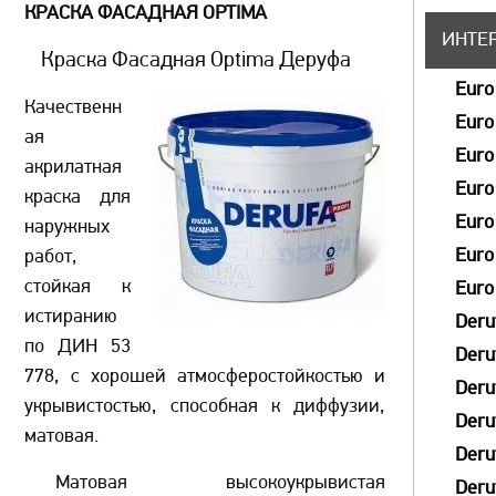
КРАСКА ФАСАДНАЯ OPTIMA
ИНТЕ
Краска Фасадная Optima Деруфа
Euro
Качественн
Euro
ая
Euro
акрилатная
Euro
краска для
Euro
наружных
Euro
работ,
стойкая к
Euro
истиранию
Deru
по ДИН 53
Deru
778, с хорошей атмосферостойкостью и
Deru
укрывистостью, способная к диффузии,
Deru
матовая.
Deru
Матовая высокоукрывистая
Deru