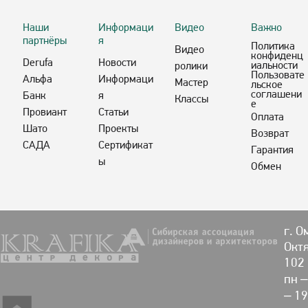
Наши
Информаци
Видео
Важно
партнёры
я
Политика
Видео
конфиденц
Derufa
Новости
иальности
ролики
Пользовате
Альфа
Информаци
Мастер
льское
соглашени
Банк
я
Классы
е
Провиант
Статьи
Оплата
Шато
Проекты
Возврат
САДА
Сертификат
Гарантия
ы
Обмен
г. О
Октя
102
пн –
– 19