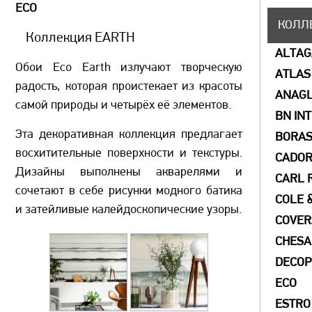
ECO
КОЛЛ
Коллекция EARTH
ALTA
Обои Eco Earth излучают творческую
ATLAS
радость, которая проистекает из красоты
ANAGL
самой природы и четырёх её элементов.
BN IN
Эта декоративная коллекция предлагает
BORAS
восхитительные поверхности и текстуры.
CADO
Дизайны выполнены акварелями и
CARL 
сочетают в себе рисунки модного батика
COLE 
и затейливые калейдоскопические узоры.
COVER
СHESA
DECOP
ECO
ESTRO