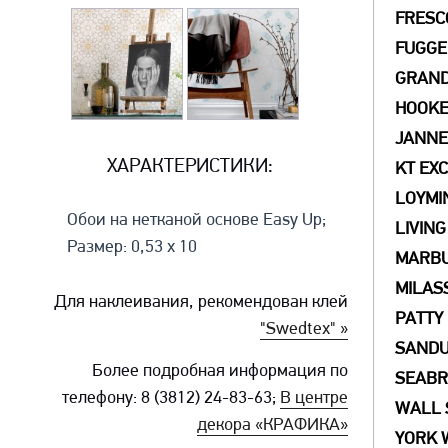
FRESC
FUGGE
GRAN
HOOK
JANNEL
ХАРАКТЕРИСТИКИ:
KT EX
LOYMI
Обои на нетканой основе Easy Up;
LIVING
Размер: 0,53 x 10
MARB
MILAS
Для наклеивания, рекомендован клей
PATTY
"Swedtex" »
SAND
Более подробная информация по
SEAB
телефону: 8 (3812) 24-83-63;
В центре
WALL 
декора «КРАФИКА»
YORK 