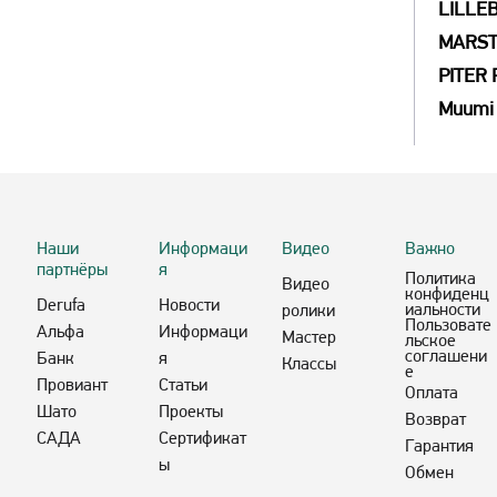
LILLEB
MARS
PITER
Muumi
Наши
Информаци
Видео
Важно
партнёры
я
Политика
Видео
конфиденц
Derufa
Новости
иальности
ролики
Пользовате
Альфа
Информаци
Мастер
льское
соглашени
Банк
я
Классы
е
Провиант
Статьи
Оплата
Шато
Проекты
Возврат
САДА
Сертификат
Гарантия
ы
Обмен