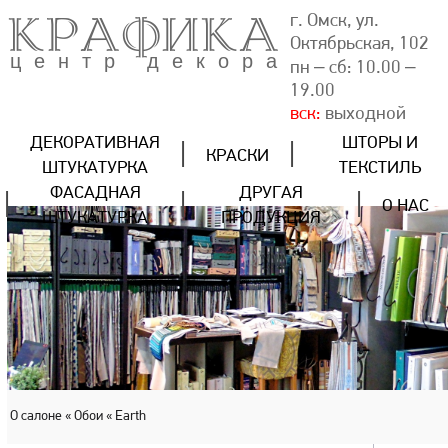
КРАФИКА
г. Омск, ул.
Октябрьская, 102
центр декора
пн – сб: 10.00 –
19.00
вск:
выходной
ДЕКОРАТИВНАЯ
ШТОРЫ И
КРАСКИ
ШТУКАТУРКА
ТЕКСТИЛЬ
ФАСАДНАЯ
ДРУГАЯ
О НАС
ШТУКАТУРКА
ПРОДУКЦИЯ
О салоне
« Обои
« Earth