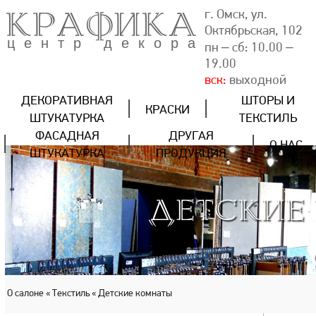
КРАФИКА
г. Омск, ул.
Октябрьская, 102
центр декора
пн – сб: 10.00 –
19.00
вск:
выходной
ДЕКОРАТИВНАЯ
ШТОРЫ И
КРАСКИ
ШТУКАТУРКА
ТЕКСТИЛЬ
ФАСАДНАЯ
ДРУГАЯ
О НАС
ШТУКАТУРКА
ПРОДУКЦИЯ
ДЕТСКИЕ
О салоне
« Текстиль
« Детские комнаты