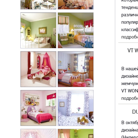
которая
тенденц
различ
популяр
классиф
подробн
VT 
В наше
дизайне
жемчуж
VT WON
подробн
D
В октяб
дизайна
(Нидер