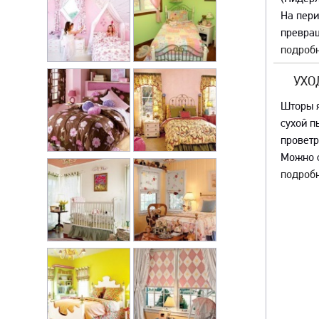
На пер
превращ
подробн
УХО
Шторы я
сухой п
проветр
Можно с
подробн