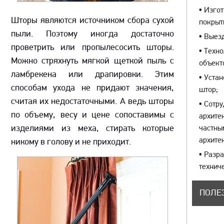
•
Изгот
Шторы являются источником сбора сухой
покры
пыли. Поэтому иногда достаточно
•
Выезд
проветрить или пропылесосить шторы.
•
Техно
Можно стряхнуть мягкой щеткой пыль с
объект
ламбрекена или драпировки. Этим
•
Устан
способам ухода не придают значения,
штор;
считая их недостаточными. А ведь шторы
•
Сотру
по объему, весу и цене сопоставимы с
архите
изделиями из меха, стирать которые
частны
архите
никому в голову и не приходит.
•
Разра
технич
ПОЛЕ