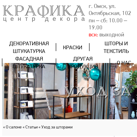
КРАФИКА
г. Омск, ул.
Октябрьская, 102
центр декора
пн – сб: 10.00 –
19.00
вск:
выходной
ДЕКОРАТИВНАЯ
ШТОРЫ И
КРАСКИ
ШТУКАТУРКА
ТЕКСТИЛЬ
ФАСАДНАЯ
ДРУГАЯ
О НАС
ШТУКАТУРКА
ПРОДУКЦИЯ
УХОД ЗА
« О салоне
« Статьи
« Уход за шторами