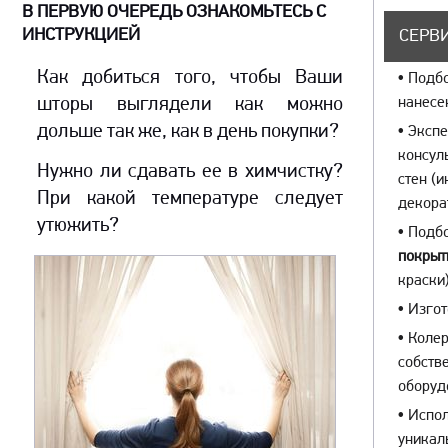
В ПЕРВУЮ ОЧЕРЕДЬ ОЗНАКОМЬТЕСЬ С
ИНСТРУКЦИЕЙ
СЕРВИ
Как добиться того, чтобы Ваши
•
Подбо
шторы выглядели как можно
нанесе
дольше так же, как в день покупки?
•
Экспе
консул
Нужно ли сдавать ее в химчистку?
стен (
При какой температуре следует
декора
утюжить?
•
Подбо
покрыт
краски)
•
Изгот
•
Колер
собств
оборуд
•
Испол
уникал