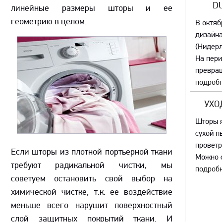
D
линейные размеры шторы и ее
геометрию в целом.
В октяб
дизайна
(Нидер
На пер
превращ
подробн
УХО
Шторы я
сухой п
проветр
Если шторы из плотной портьерной ткани
Можно с
требуют радикальной чистки, мы
подробн
советуем остановить свой выбор на
химической чистке, т.к. ее воздействие
меньше всего нарушит поверхностный
слой защитных покрытий ткани. И