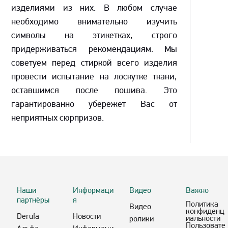
изделиями из них. В любом случае
необходимо внимательно изучить
символы на этикетках, строго
придерживаться рекомендациям. Мы
советуем перед стиркой всего изделия
провести испытание на лоскутке ткани,
оставшимся после пошива. Это
гарантированно убережет Вас от
неприятных сюрпризов.
Наши
Информаци
Видео
Важно
партнёры
я
Политика
Видео
конфиденц
Derufa
Новости
иальности
ролики
Пользовате