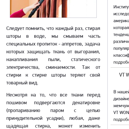
Институ
исслед
америка
которая
Следует помнить, что каждый раз, стирая
тенденц
шторы в воде, мы смываем часть
различ
специальных пропиток - аппретов, задача
популяр
которых защищать ткань от выгорания,
классиф
накапливания пыли, статического
подробн
электричества, сминаемости. Так от
стирки к стирке шторы теряют свой
VT 
товарный вид.
В наше
Несмотря на то, что все ткани перед
дизайне
пошивом подвергаются декатировке
жемчуж
(пропариванию паром с целью
VT WON
принудительной усадки), любая, даже
подробн
щадящая стирка, может изменить