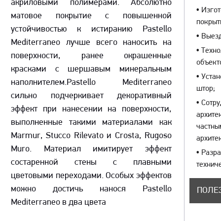
акриловыми полимерами. Абсолютно
•
Изгот
матовое покрытие с повышенной
покры
устойчивостью к истиранию Pastello
•
Выезд
Mediterraneo лучше всего наносить на
•
Техно
поверхности, ранее окрашенные
объект
красками с шершавым минеральным
•
Устан
наполнителем.Pastello Mediterraneo
штор;
сильно подчеркивает декоративный
•
Сотру
эффект при нанесении на поверхности,
архите
выполненные такими материалами как
частны
Marmur, Stucco Rilevato и Crosta, Rugoso
архите
Muro. Материал имитирует эффект
•
Разра
состаренной стены с плавными
технич
цветовыми переходами. Особых эффектов
можно достичь нанося Pastello
ПОЛЕ
Mediterraneo в два цвета