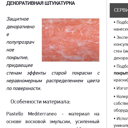
ДЕКОРАТИВНАЯ ШТУКАТУРКА
СЕРВИ
Защитное
•
Подбо
декоративно
нанесе
е
•
Экспе
полупрозрач
консул
ное
стен (
покрытие,
декора
придающее
•
Подбо
стенам эффекты старой покраски с
покрыт
краски)
неравномерным распределением цвета
по поверхности.
•
Изгот
•
Колер
Особенности материала:
собств
оборуд
Pastello Mediterraneo - материал на
•
Испол
основе восковой эмульсии, усиленный
уникал