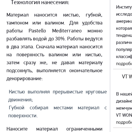
Технология нанесения:
Институ
исслед
Материал наносится кистью, губкой,
америка
тампоном или валиком. Для удобства
которая
работы Pastello Mediterraneo можно
тенденц
разбавлять водой до 30%. Работы ведутся
различ
в два этапа. Сначала материал наносится
популяр
на поверхность валиком или кистью,
классиф
затем сразу же, не давая материалу
подробн
подсохнуть, выполняется окончательное
VT 
декорирование:
Кистью выполняя прерывистые круговые
В наше
движения;
дизайне
Губкой собирая местами материал с
жемчуж
поверхности.
VT WON
подробн
Наносите материал ограниченными