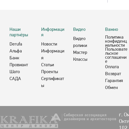
Наши
Информаци
Видео
Важно
партнёры
я
Политика
Видео
конфиденц
Derufa
Новости
иальности
ролики
Пользовате
Альфа
Информаци
Мастер
льское
соглашени
Банк
я
Классы
е
Провиант
Статьи
Оплата
Шато
Проекты
Возврат
САДА
Сертификат
Гарантия
ы
Обмен
г. О
Октя
102