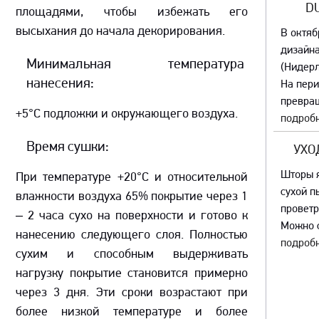
D
площадями, чтобы избежать его
высыхания до начала декорирования.
В октяб
дизайна
Минимальная температура
(Нидер
нанесения:
На пер
превращ
+5°С подложки и окружающего воздуха.
подробн
Время сушки:
УХО
Шторы я
При температуре +20°С и относительной
сухой п
влажности воздуха 65% покрытие через 1
проветр
– 2 часа сухо на поверхности и готово к
Можно с
нанесению следующего слоя. Полностью
подробн
сухим и способным выдерживать
нагрузку покрытие становится примерно
через 3 дня. Эти сроки возрастают при
более низкой температуре и более