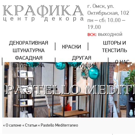
КРАФИКА
г. Омск, ул.
Октябрьская, 102
центр декора
пн – сб: 10.00 –
19.00
вск:
выходной
ДЕКОРАТИВНАЯ
ШТОРЫ И
КРАСКИ
ШТУКАТУРКА
ТЕКСТИЛЬ
ФАСАДНАЯ
ДРУГАЯ
О НАС
ШТУКАТУРКА
ПРОДУКЦИЯ
PASTELLO MEDI
« О салоне
« Статьи
« Pastello Mediterraneo