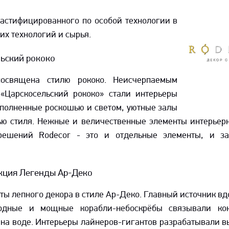
ластифицированного по особой технологии в
их технологий и сырья.
ьский рококо
посвящена стилю рококо. Неисчерпаемым
«Царскосельский рококо» стали интерьеры
аполненные роскошью и светом, уютные залы
ью стиля. Нежные и величественные элементы интерьер
 решений Rodecor - это и отдельные элементы, и з
кция Легенды Ар-Деко
ты лепного декора в стиле Ар-Деко. Главный источник вд
оходные и мощные корабли-небоскрёбы связывали ко
 на воде. Интерьеры лайнеров-гигантов разрабатывали