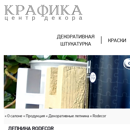
КРАФИКА
центр декора
ДЕКОРАТИВНАЯ
КРАСКИ
ШТУКАТУРКА
« О салоне
« Продукция
« Декоративные лепнина
« Rodecor
ЛЕПНИНА RODECOR