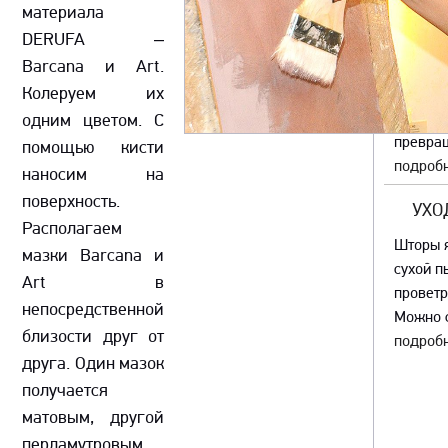
D
материала
DERUFA –
В октяб
Barcana и Art.
дизайна
Колеруем их
(Нидер
На пер
одним цветом. С
превращ
помощью кисти
подробн
наносим на
поверхность.
УХО
Располагаем
Шторы я
мазки Barcana и
сухой п
Art в
проветр
непосредственной
Можно с
близости друг от
подробн
друга. Один мазок
получается
матовым, другой
перламутровым.