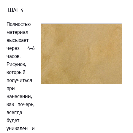
ШАГ 4
Полностью
материал
высыхает
через 4-6
часов.
Рисунок,
который
получиться
при
нанесении,
как почерк,
всегда
будет
уникален и