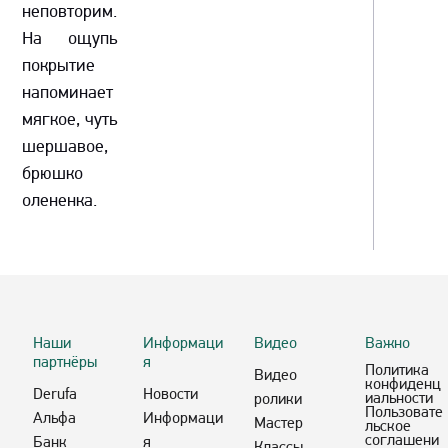
неповторим.
На ощупь
покрытие
напоминает
мягкое, чуть
шершавое,
брюшко
олененка.
Наши
Информаци
Видео
Важно
партнёры
я
Политика
Видео
конфиденц
Derufa
Новости
иальности
ролики
Пользовате
Альфа
Информаци
Мастер
льское
соглашени
Банк
я