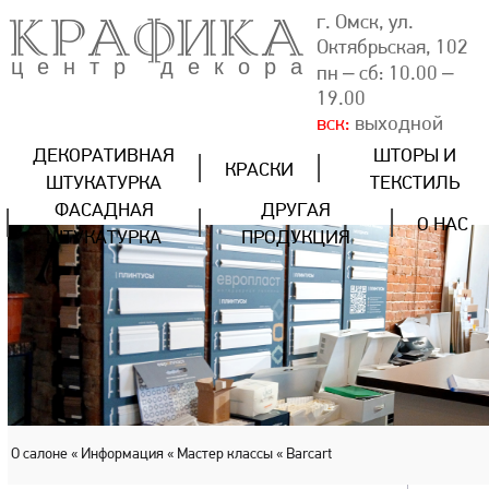
КРАФИКА
г. Омск, ул.
Октябрьская, 102
центр декора
пн – сб: 10.00 –
19.00
вск:
выходной
ДЕКОРАТИВНАЯ
ШТОРЫ И
КРАСКИ
ШТУКАТУРКА
ТЕКСТИЛЬ
ФАСАДНАЯ
ДРУГАЯ
О НАС
ШТУКАТУРКА
ПРОДУКЦИЯ
О салоне
« Информация
« Мастер классы
« Barсаrt