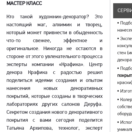
МАСТЕР КЛАСС
СЕРВИ
Кто такой художник-декоратор? Это
•
Подбо
настоящий маг, алхимик и творец,
нанесе
который может привнести в обыденность
•
Экспе
что-то свежее, эффектное и
консул
оригинальное. Никогда не остаются в
стен (
стороне от этого увлекательного процесса
декора
эксперты компании «Крафика». Центр
•
Подбо
декора Крафика с радостью решил
покрыт
поделиться идеями создания и опытом
краски)
нанесения новых декоративных
•
Изгот
покрытий, которые созданы в творческих
•
Колер
лабораториях других салонов Деруфа.
собств
Секретом создания нового декоративного
оборуд
покрытия с вами сегодня поделится
•
Испол
Татьяна Архипова, технолог, эксперт
уникал