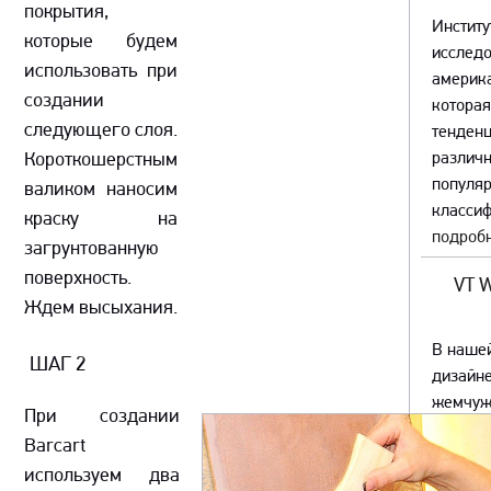
покрытия,
Институ
которые будем
исслед
использовать при
америка
создании
которая
следующего слоя.
тенденц
Короткошерстным
различ
популяр
валиком наносим
классиф
краску на
подробн
загрунтованную
поверхность.
VT 
Ждем высыхания.
В наше
ШАГ 2
дизайне
жемчуж
При создании
VT WON
Barсаrt
подробн
используем два