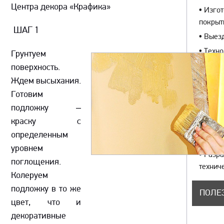
Центра декора «Крафика»
•
Изгот
покры
ШАГ 1
•
Выезд
•
Техно
Грунтуем
объект
поверхность.
•
Устан
Ждем высыхания.
штор;
Готовим
•
Сотру
подложку –
архите
краску с
частны
определенным
архите
уровнем
•
Разра
поглощения.
технич
Колеруем
подложку в то же
ПОЛЕ
цвет, что и
декоративные