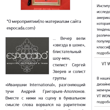
Институ
исслед
америка
*О мероприятии(по материалам сайта
которая
espocada.com)
тенденц
различ
... Вечер вели
популяр
«звезда в шоке»,
классиф
блистательный
подробн
шоу-мен,
VT 
стилист Сергей
Зверев и солист
группы
В наше
дизайне
«Иванушки International», разгоняющий
жемчуж
тучи Андрей Григорьев-Аполлонов.
VT WON
Вместе с ними на сцену в буквальном
подробн
смысле слова ворвался на раритетном