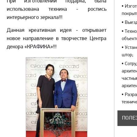
При изготовлении подарка, была
•
Изгот
использована техника - роспись
покры
интерьерного зеркала!!!
•
Выезд
Данная креативная идея - открывает
•
Техно
новое направление в творчестве Центра
объект
декора «КРАФИКА»!!!
•
Устан
штор;
•
Сотру
архите
частны
архите
•
Разра
технич
ПОЛЕ