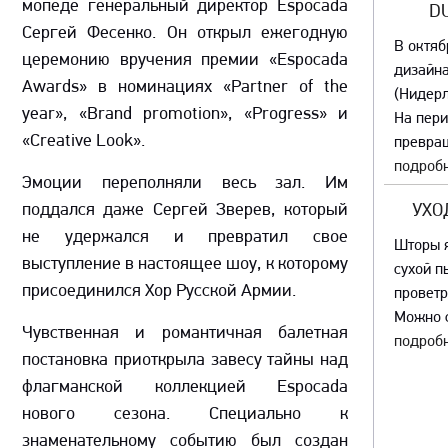
мопеде генеральный директор Espocada
D
Сергей Фесенко. Он открыл ежегодную
В октяб
церемонию вручения премии «Espocada
дизайна
Awards» в номинациях «Partner of the
(Нидер
year», «Brand promotion», «Progress» и
На пер
«Creative Look».
превращ
подробн
Эмоции переполняли весь зал. Им
поддался даже Сергей Зверев, который
УХО
не удержался и превратил свое
Шторы я
выступление в настоящее шоу, к которому
сухой п
присоединился Хор Русской Армии.
проветр
Можно с
Чувственная и романтичная балетная
подробн
постановка приоткрыла завесу тайны над
флагманской коллекцией Espocada
нового сезона. Специально к
знаменательному событию был создан