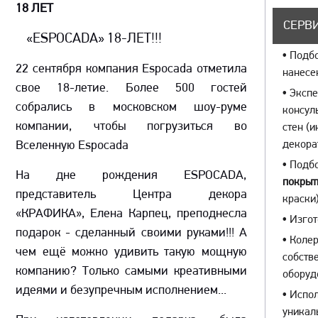
18 ЛЕТ
СЕРВИ
«ESPOCADA» 18-ЛЕТ!!!
•
Подбо
22 сентября компания Espocada отметила
нанесе
свое 18-летие. Более 500 гостей
•
Экспе
собрались в московском шоу-руме
консул
компании, чтобы погрузиться во
стен (
Вселенную Espocada
декора
•
Подбо
На дне рождения ESPOCADA,
покрыт
представитель Центра декора
краски)
«КРАФИКА», Елена Карпец, преподнесла
•
Изгот
подарок - сделанный своими руками!!! А
•
Колер
чем ещё можно удивить такую мощную
собств
компанию? Только самыми креативными
оборуд
идеями и безупречным исполнением...
•
Испол
уникал