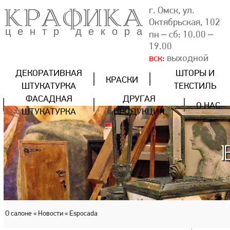
КРАФИКА
г. Омск, ул.
Октябрьская, 102
центр декора
пн – сб: 10.00 –
19.00
вск:
выходной
ДЕКОРАТИВНАЯ
ШТОРЫ И
КРАСКИ
ШТУКАТУРКА
ТЕКСТИЛЬ
ФАСАДНАЯ
ДРУГАЯ
О НАС
ШТУКАТУРКА
ПРОДУКЦИЯ
О салоне
« Новости
« Espocada