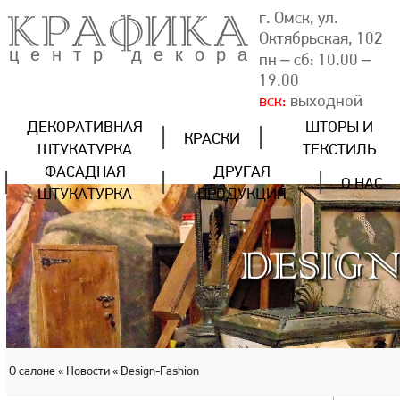
КРАФИКА
г. Омск, ул.
Октябрьская, 102
центр декора
пн – сб: 10.00 –
19.00
вск:
выходной
ДЕКОРАТИВНАЯ
ШТОРЫ И
КРАСКИ
ШТУКАТУРКА
ТЕКСТИЛЬ
ФАСАДНАЯ
ДРУГАЯ
О НАС
ШТУКАТУРКА
ПРОДУКЦИЯ
DESIG
О салоне
« Новости
« Design-Fashion