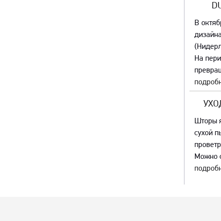
D
В октяб
дизайна
(Нидер
На пер
превращ
подробн
УХО
Шторы я
сухой п
проветр
Можно с
подробн