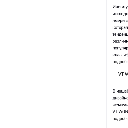
Институ
исслед
америка
которая
тенденц
различ
популяр
классиф
подробн
VT 
В наше
дизайне
жемчуж
VT WON
подробн