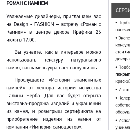
РОМАН С КАМНЕМ
СЕРВИ
Уважаемые дизайнеры, приглашаем вас
•
Подбо
на Design - FASHION – встречу «Роман с
нанесе
Камнем» в центре декора Крафика 26
•
Экспе
июля в 17.00.
консул
Вы узнаете, как в интерьере можно
стен (
декора
использовать текстуру натурального
камня, как камень украшает нашу жизнь.
•
Подбо
покрыт
Прослушаете «Истории знаменитых
краски)
камней» от лектора истории искусства
•
Изгот
Галины Черба. Для вас будет открыта
•
Колер
выставка-продажа изделий и украшений
собств
из камня, и розыгрыш сертификата на
оборуд
приобретение изделия из камня от
•
Испол
компании «Империя самоцветов».
уникал