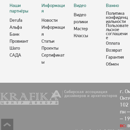
Наши
Информаци
Видео
Важно
партнёры
я
Политика
Видео
конфиденц
Derufa
Новости
иальности
ролики
Пользовате
Альфа
Информаци
Мастер
льское
соглашени
Банк
я
Классы
е
Провиант
Статьи
Оплата
Шато
Проекты
Возврат
САДА
Сертификат
Гарантия
ы
Обмен
г. О
Октя
102
пн –
– 19
вс:
в