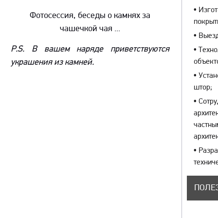
•
Изгот
Фотосессия, беседы о камнях за
покры
чашечкой чая ...
•
Выезд
P.S. В вашем наряде приветствуются
•
Техно
украшения из камней.
объект
•
Устан
штор;
•
Сотру
архите
частны
архите
•
Разра
технич
ПОЛЕ