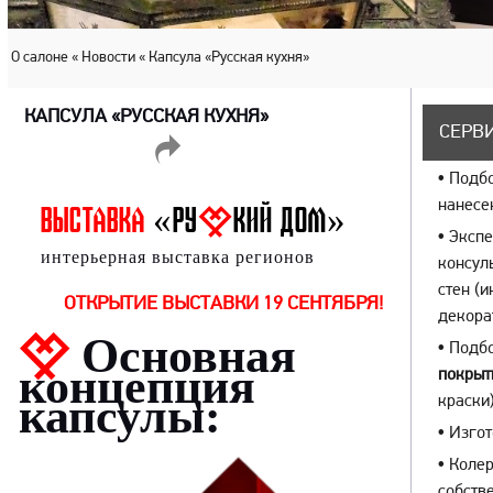
О салоне
« Новости
« Капсула «Русская кухня»
КАПСУЛА «РУССКАЯ КУХНЯ»
СЕРВИ
ПОДЕЛИТЬСЯ
•
Подбо
нанесе
ВЫСТАВКА
«РУ
КИЙ ДОМ»
•
Экспе
интерьерная выставка регионов
консул
стен (
ОТКРЫТИЕ ВЫСТАВКИ 19 СЕНТЯБРЯ!
декора
Основная
•
Подбо
концепция
покрыт
капсулы:
краски)
•
Изгот
•
Колер
собств