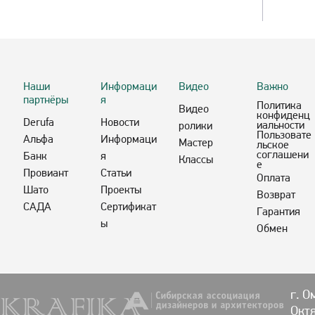
Наши
Информаци
Видео
Важно
партнёры
я
Политика
Видео
конфиденц
Derufa
Новости
иальности
ролики
Пользовате
Альфа
Информаци
Мастер
льское
соглашени
Банк
я
Классы
е
Провиант
Статьи
Оплата
Шато
Проекты
Возврат
САДА
Сертификат
Гарантия
ы
Обмен
г. О
Октя