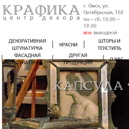
КРАФИКА
г. Омск, ул.
Октябрьская, 102
центр декора
пн – сб: 10.00 –
19.00
вск:
выходной
ДЕКОРАТИВНАЯ
ШТОРЫ И
КРАСКИ
ШТУКАТУРКА
ТЕКСТИЛЬ
ФАСАДНАЯ
ДРУГАЯ
О НАС
ШТУКАТУРКА
ПРОДУКЦИЯ
КАПСУЛА 