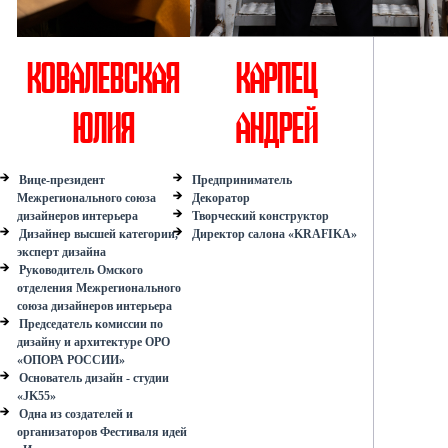
Ковалевская
Карпец
Юлия
Андрей
Вице-президент
Предприниматель
Межрегионального союза
Декоратор
дизайнеров интерьера
Творческий конструктор
Дизайнер высшей категории,
Директор салона «KRAFIKA»
эксперт дизайна
Руководитель Омского
отделения Межрегионального
союза дизайнеров интерьера
Председатель комиссии по
дизайну и архитектуре ОРО
«ОПОРА РОССИИ»
Основатель дизайн - студии
«JK55»
Одна из создателей и
организаторов Фестиваля идей