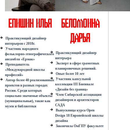
Епишин Илья
Беломоина
Дарья
Практикующий дизайнер
интерьеров с 2018г.
Участник народного
Практикующий дизайнер
фольклорно-этнографического
интерьера
ансамбля «Ермак»
Эксперт в сфере грамотных
Преподаватель
планировочных решений.
«Международной школы
Опыт более 10 лет
профессий»
Участник капсульной
Автор более 40 реализованных
коллекции III Биеннале
проектов в разных городах
«Дизайн без границ»
России. Среди которых
Член Сибирской ассоциации
социально значимые объекты
дизайнеров и архитекторов
(муниципальные), такие как
САДА
музеи и библиотеки
Выпускница курса Open
Design 18 Европейской школы
дизайна
Закончила ОмГПУ факультет