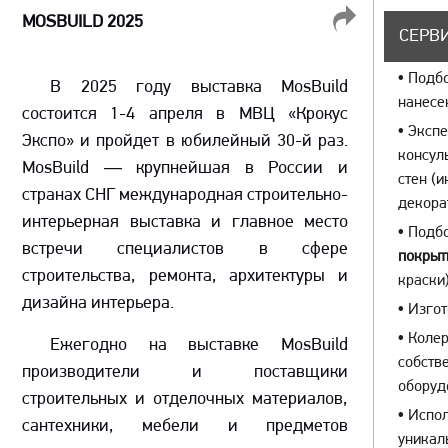
MOSBUILD 2025
ПОДЕЛИТЬСЯ
СЕРВИ
•
Подбо
В 2025 году выставка MosBuild
нанесе
состоится 1-4 апреля в МВЦ «Крокус
•
Экспе
Экспо» и пройдет в юбилейный 30-й раз.
консул
MosBuild — крупнейшая в России и
стен (
странах СНГ международная строительно-
декора
интерьерная выставка и главное место
•
Подбо
встречи специалистов в сфере
покрыт
строительства, ремонта, архитектуры и
краски)
дизайна интерьера.
•
Изгот
•
Колер
Ежегодно на выставке MosBuild
собств
производители и поставщики
оборуд
строительных и отделочных материалов,
•
Испол
сантехники, мебели и предметов
уникал