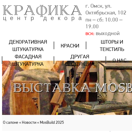
КРАФИКА
г. Омск, ул.
Октябрьская, 102
центр декора
пн – сб: 10.00 –
19.00
вск:
выходной
ДЕКОРАТИВНАЯ
ШТОРЫ И
КРАСКИ
ШТУКАТУРКА
ТЕКСТИЛЬ
ФАСАДНАЯ
ДРУГАЯ
О НАС
ШТУКАТУРКА
ПРОДУКЦИЯ
ВЫСТАВКА MOSB
О салоне
« Новости
« MosBuild 2025