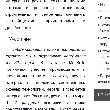
интерьера встречаются со специалистами
•
Изгот
оптовых и розничных организаций,
покры
строительных и ремонтных компаний,
•
Выезд
застройщиками, архитекторами и
•
Техно
дизайнерами.
объект
•
Устан
Участники
штор;
1400+ производителей и поставщиков
•
Сотру
строительных и отделочных материалов
архите
из 20+ стран.
В выставке MosBuild
частны
архите
принимают участие производители и
поставщики строительных и отделочных
•
Разра
технич
материалов, сантехники, светотехники,
оконных технологий, мебели и предметов
ПОЛЕ
интерьера из России и других стран мира.
В 17 разделах выставки участники
представляют материалы, инструменты,