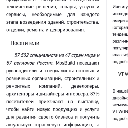
технические решения, товары, услуги и
Институ
исслед
сервисы, необходимые для каждого
америка
этапа возведения зданий: строительства,
которая
отделки, ремонта и декорирования.
тенденц
различ
Посетители
популяр
57 502 специалиста из 47 стран мира и
классиф
подробн
87 регионов России.
MosBuild посещают
руководители и специалисты оптовых и
VT 
розничных организаций, строительных и
ремонтных компаний, девелоперы,
В наше
архитекторы и дизайнеры интерьера. 87%
дизайне
посетителей приезжают на выставку,
жемчуж
чтобы найти новую продукцию и услуги
VT WON
для развития своего бизнеса и получить
подробн
актуальную отраслевую информацию, а