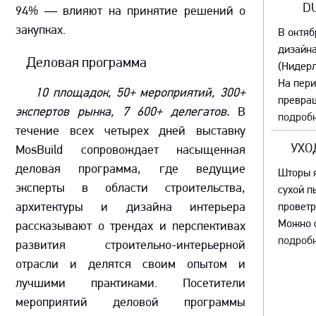
D
94% — влияют на принятие решений о
закупках.
В октяб
дизайна
Деловая программа
(Нидер
На пер
10 площадок, 50+ мероприятий, 300+
превращ
экспертов рынка, 7 600+ делегатов.
В
подробн
течение всех четырех дней выставку
УХО
MosBuild сопровождает насыщенная
деловая программа, где ведущие
Шторы я
эксперты в области строительства,
сухой п
архитектуры и дизайна интерьера
проветр
Можно с
рассказывают о трендах и перспективах
подробн
развития строительно-интерьерной
отрасли и делятся своим опытом и
лучшими практиками. Посетители
мероприятий деловой программы