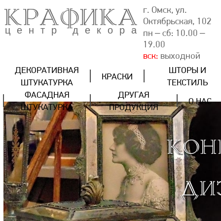
КРАФИКА
г. Омск, ул.
Октябрьская, 102
центр декора
пн – сб: 10.00 –
19.00
вск:
выходной
ДЕКОРАТИВНАЯ
ШТОРЫ И
КРАСКИ
ШТУКАТУРКА
ТЕКСТИЛЬ
ФАСАДНАЯ
ДРУГАЯ
О НАС
ШТУКАТУРКА
ПРОДУКЦИЯ
КОН
ДИ