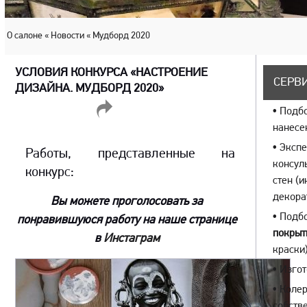
О салоне
« Новости
« Мудборд 2020
УСЛОВИЯ КОНКУРСА «НАСТРОЕНИЕ
СЕРВИ
ДИЗАЙНА. МУДБОРД 2020»
ПОДЕЛИТЬСЯ
•
Подбо
нанесе
•
Экспе
Работы, представленные на
консул
конкурс:
стен (
декора
Вы можете проголосовать за
•
Подбо
понравившуюся работу на наше странице
покрыт
в
Инстаграм
краски)
•
Изгот
•
Колер
собств