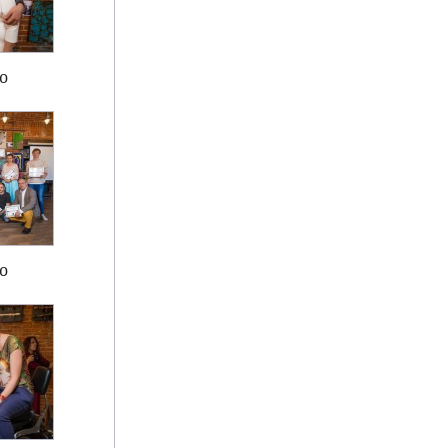
то
то