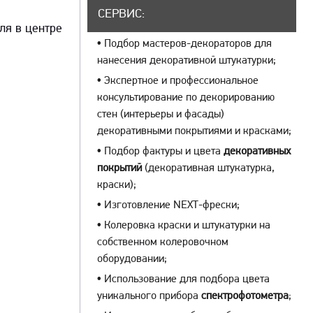
СЕРВИС:
ля в центре
•
Подбор мастеров-декораторов для
нанесения декоративной штукатурки;
•
Экспертное и профессиональное
консультирование по декорированию
стен (интерьеры и фасады)
декоративными покрытиями и красками;
•
Подбор фактуры и цвета
декоративных
покрытий
(декоративная штукатурка,
краски);
•
Изготовление NEXT-фрески;
•
Колеровка краски и штукатурки на
собственном колеровочном
оборудовании;
•
Использование для подбора цвета
уникального прибора
спектрофотометра
;