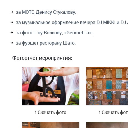
за МОТО Денису Стукалову;
за музыкальное оформление вечера DJ MIKKI и DJ 
за фото г-ну Волкову, «Geometria»;
за фуршет ресторану Шато.
Фотоотчёт мероприятия:
↑ Скачать фото
↑ Скачать фо