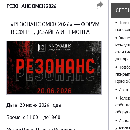
РЕЗОНАНС ОМСК 2026
ПОДЕЛИТЬСЯ
СЕРВИ
•
Подбо
«РЕЗОНАНС ОМСК 2026» — ФОРУМ
нанесе
В СФЕРЕ ДИЗАЙНА И РЕМОНТА
•
Экспе
консул
стен (
декора
•
Подбо
покрыт
краски)
•
Изгот
•
Колер
Дата: 20 июня 2026 года
собств
оборуд
Время: с 11:00 – до18:00
•
Испол
уникал
Место: Омск, Парк на Королева