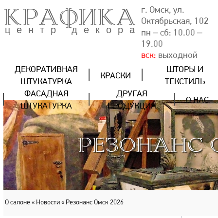
КРАФИКА
г. Омск, ул.
Октябрьская, 102
центр декора
пн – сб: 10.00 –
19.00
вск:
выходной
ДЕКОРАТИВНАЯ
ШТОРЫ И
КРАСКИ
ШТУКАТУРКА
ТЕКСТИЛЬ
ФАСАДНАЯ
ДРУГАЯ
О НАС
ШТУКАТУРКА
ПРОДУКЦИЯ
РЕЗОНАНС 
О салоне
« Новости
« Резонанс Омск 2026