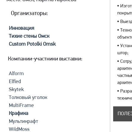
•
Изгот
Организаторы:
покры
•
Выезд
Инновация
•
Техно
Тихие стены Омск
объект
Custom Potolki Omsk
•
Устан
штор;
Компании-участники выставки:
•
Сотру
архите
Alform
частны
Elfled
архите
Skytek
•
Разра
Толковый уголок
технич
MultiFrame
Крафика
ПОЛЕ
Мультикрафт
WildMoss