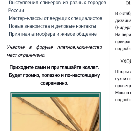
Выступления спикеров из разных городов
D
России
В октяб
Мастер-классы от ведущих специалистов
дизайна
Новые знакомства и деловые контакты
(Нидер
Приятная атмосфера и живое общение
На пер
превращ
Участие в форуме платное,количество
подробн
мест ограничено.
УХО
Приходите сами и приглашайте коллег.
Шторы я
Будет громко, полезно и по-настоящему
сухой п
современно.
проветр
Можно с
подробн