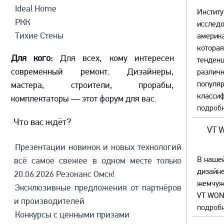
Ideal Home
Институ
РКК
исслед
Тихие Стены
америка
которая
Для кого:
Для всех, кому интересен
тенденц
современный ремонт. Дизайнеры,
различ
популяр
мастера, строители, прорабы,
классиф
комплектаторы — этот форум для вас.
подробн
Что вас ждёт?
VT 
Презентации новинок и новых технологий
В наше
всё самое свежее в одном месте только
дизайне
20.06.2026 Резонанс Омск!
жемчуж
Эксклюзивные предложения от партнёров
VT WON
и производителей
подробн
Конкурсы с ценными призами