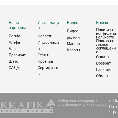
Наши
Информаци
Видео
Важно
партнёры
я
Политика
Видео
конфиденц
Derufa
Новости
иальности
ролики
Пользовате
Альфа
Информаци
Мастер
льское
соглашени
Банк
я
Классы
е
Провиант
Статьи
Оплата
Шато
Проекты
Возврат
САДА
Сертификат
Гарантия
ы
Обмен
г. О
Октя
102