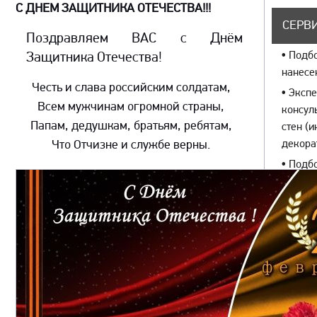
С ДНЕМ ЗАЩИТНИКА ОТЕЧЕСТВА!!!
СЕРВИ
Поздравляем ВАС с Днём
•
Подбо
Защитника Отечества!
нанесе
Честь и слава российским солдатам,
•
Экспе
Всем мужчинам огромной страны,
консул
Папам, дедушкам, братьям, ребятам,
стен (
Что Отчизне и службе верны.
декора
•
Подбо
покрыт
краски)
•
Изгот
•
Колер
собств
оборуд
•
Испол
уникал