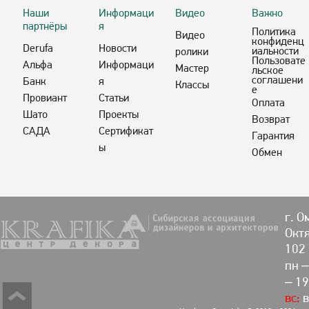
Наши
Информаци
Видео
Важно
партнёры
я
Политика
Видео
конфиденц
Derufa
Новости
иальности
ролики
Пользовате
Альфа
Информаци
Мастер
льское
соглашени
Банк
я
Классы
е
Провиант
Статьи
Оплата
Шато
Проекты
Возврат
САДА
Сертификат
Гарантия
ы
Обмен
г. О
Октя
102
пн –
– 19
вс:
в