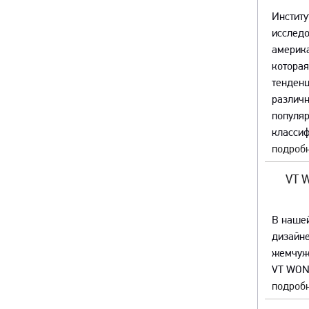
Институ
исслед
америка
которая
тенденц
различ
популяр
классиф
подробн
VT 
В наше
дизайне
жемчуж
VT WON
подробн