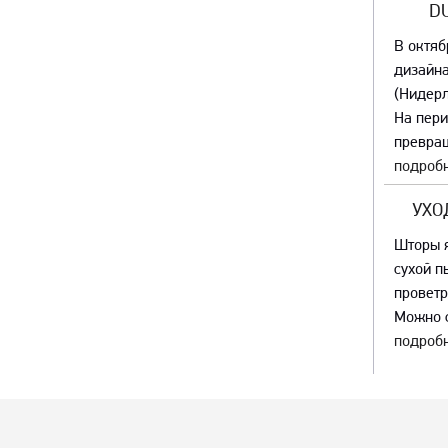
D
В октяб
дизайна
(Нидер
На пер
превращ
подробн
УХО
Шторы я
сухой п
проветр
Можно с
подробн