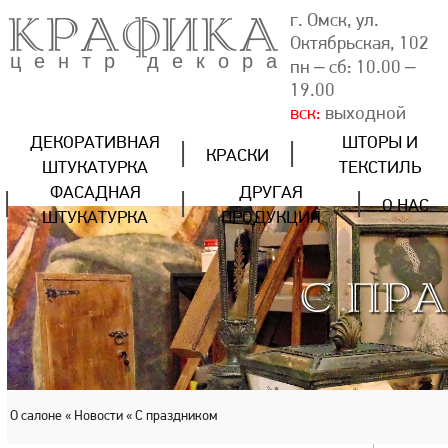
КРАФИКА
г. Омск, ул.
Октябрьская, 102
центр декора
пн – сб: 10.00 –
19.00
вск:
выходной
ДЕКОРАТИВНАЯ
ШТОРЫ И
КРАСКИ
ШТУКАТУРКА
ТЕКСТИЛЬ
ФАСАДНАЯ
ДРУГАЯ
О НАС
ШТУКАТУРКА
ПРОДУКЦИЯ
С ПР
О салоне
« Новости
« С праздником