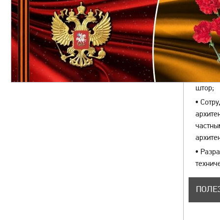
•
Изгот
покры
•
Выезд
•
Техно
объект
•
Устан
штор;
•
Сотру
архите
частны
архите
•
Разра
технич
ПОЛЕ