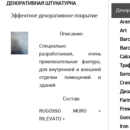
ДЕКОРАТИВНАЯ ШТУКАТУРКА
Декор
Эффектное декоративное покрытие
Aren
Art
Описание:
Bar
Специально
Barc
разработанная, очень
Calc
привлекательная фактура,
Тра
для внутренней и внешней
Бет
отделки помещений и
Crem
зданий.
Диз
Состав:
Fari
Fres
RUGOSSO MURO +
Go
RILEVATO +
Iron