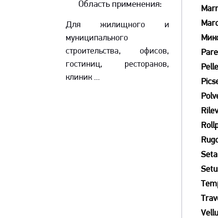
Область применения:
Mar
Mar
Для жилищного и
муниципального
Мик
строительства, офисов,
Pare
гостиниц, ресторанов,
Pell
клиник ...
Picse
Polv
Rile
Roll
Rug
Seta
Setu
Tem
Trav
Vell