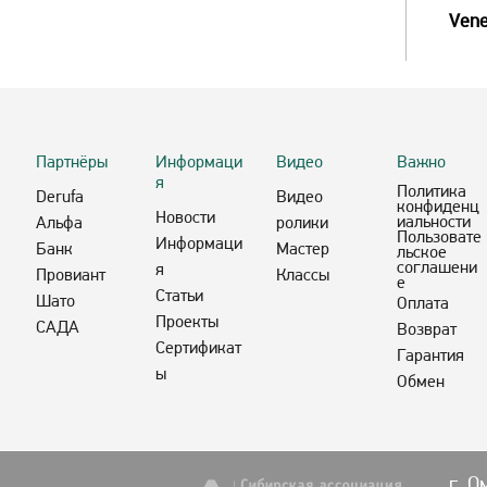
Vene
Партнёры
Информаци
Видео
Важно
я
Политика
Derufa
Видео
конфиденц
Новости
иальности
Альфа
ролики
Пользовате
Информаци
Банк
Мастер
льское
соглашени
я
Провиант
Классы
е
Статьи
Шато
Оплата
Проекты
САДА
Возврат
Сертификат
Гарантия
ы
Обмен
г. О