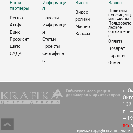
Наши
Информаци
Видео
Важно
партнёры
я
Политика
Видео
конфиденц
Derufa
Новости
иальности
ролики
Пользовате
Альфа
Информаци
Мастер
льское
соглашени
Банк
я
Классы
е
Провиант
Статьи
Оплата
Шато
Проекты
Возврат
САДА
Сертификат
Гарантия
ы
Обмен
г. О
Октя
102
пн –
– 19
вс:
в
Крафика Copyright © 2010 - 2026 г.