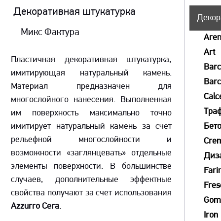
Декоративная штукатурка
Декор
Микс Фактура
Aren
Art
Пластичная декоративная штукатурка,
Bar
имитирующая натуральный камень.
Barc
Материал предназначен для
Calc
многослойного нанесения. Выполненная
Тра
им поверхность максимально точно
имитирует натуральный камень за счет
Бет
рельефной многослойности и
Crem
возможности «заглянцевать» отдельные
Диз
элементы поверхности. В большинстве
Fari
случаев, дополнительные эффектные
Fres
свойства получают за счет использования
Go
Azzurro Cera
.
Iron