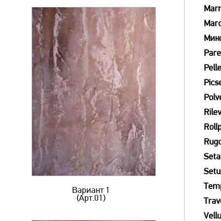
Mar
Mar
Мик
Pare
Pell
Picse
Polv
Rile
Roll
Rug
Seta
Setu
Tem
Вариант 1
(Арт.01)
Trav
Vell