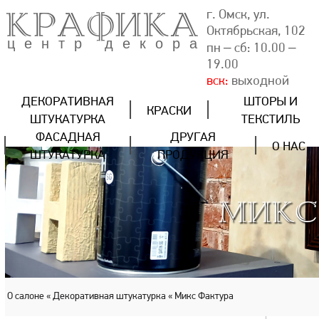
КРАФИКА
г. Омск, ул.
Октябрьская, 102
центр декора
пн – сб: 10.00 –
19.00
вск:
выходной
ДЕКОРАТИВНАЯ
ШТОРЫ И
КРАСКИ
ШТУКАТУРКА
ТЕКСТИЛЬ
ФАСАДНАЯ
ДРУГАЯ
О НАС
ШТУКАТУРКА
ПРОДУКЦИЯ
МИКС
О салоне
« Декоративная штукатурка
« Микс Фактура