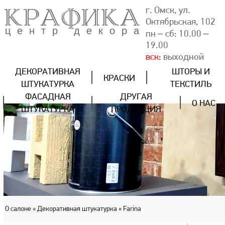
КРАФИКА
г. Омск, ул.
Октябрьская, 102
центр декора
пн – сб: 10.00 –
19.00
вск:
выходной
ДЕКОРАТИВНАЯ
ШТОРЫ И
КРАСКИ
ШТУКАТУРКА
ТЕКСТИЛЬ
ФАСАДНАЯ
ДРУГАЯ
О НАС
ШТУКАТУРКА
ПРОДУКЦИЯ
О салоне
« Декоративная штукатурка
« Farina