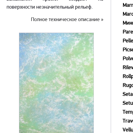
Mar
поверхности незначительный рельеф.
Mar
Полное техническое описание »
Мик
Pare
Pell
Picse
Polv
Rile
Roll
Rug
Seta
Setu
Tem
Trav
Vell