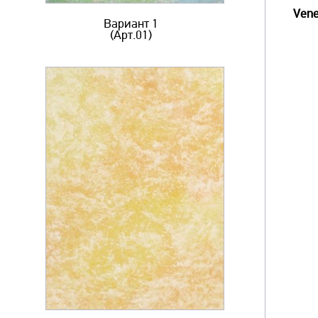
Vene
Вариант 1
(Арт.01)