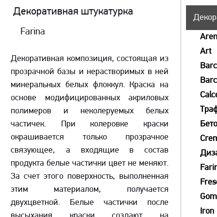
Декоративная штукатурка
Декор
Farina
Aren
Art
Декоративная композиция, состоящая из
Bar
прозрачной базы и нерастворимых в ней
Barc
минеральных белых флоккул. Краска на
Calc
основе модифицированных акриловых
Тра
полимеров и неколеруемых белых
частичек. При колеровке краски
Бет
окрашивается только прозрачное
Crem
связующее, а входящие в состав
Диз
продукта белые частички цвет не меняют.
Fari
За счет этого поверхность, выполненная
Fres
этим материалом, получается
Go
двухцветной. Белые частички после
Iron
высыхания краски создают на