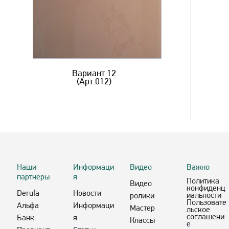
Вариант 12
(Арт.012)
Наши
Информаци
Видео
Важно
партнёры
я
Политика
Видео
конфиденц
Derufa
Новости
иальности
ролики
Пользовате
Альфа
Информаци
Мастер
льское
соглашени
Банк
я
Классы
е