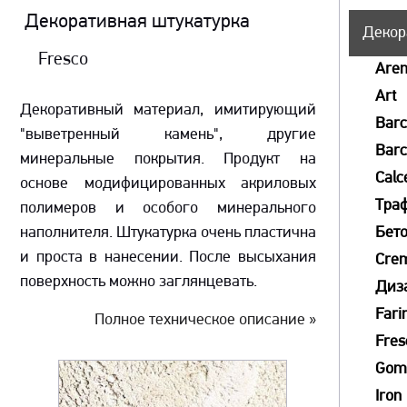
Декоративная штукатурка
Декор
Fresco
Aren
Art
Декоративный материал, имитирующий
Bar
"выветренный камень", другие
Barc
минеральные покрытия. Продукт на
Calc
основе модифицированных акриловых
Тра
полимеров и особого минерального
наполнителя. Штукатурка очень пластична
Бет
и проста в нанесении. После высыхания
Crem
поверхность можно заглянцевать.
Диз
Fari
Полное техническое описание »
Fres
Go
Iron