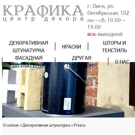
КРАФИКА
г. Омск, ул.
Октябрьская, 102
центр декора
пн – сб: 10.00 –
19.00
вск:
выходной
ДЕКОРАТИВНАЯ
ШТОРЫ И
КРАСКИ
ШТУКАТУРКА
ТЕКСТИЛЬ
ФАСАДНАЯ
ДРУГАЯ
О НАС
ШТУКАТУРКА
ПРОДУКЦИЯ
О салоне
« Декоративная штукатурка
« Fresco