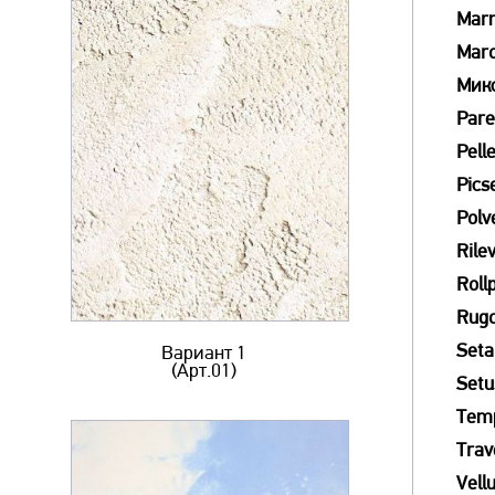
Mar
Mar
Мик
Pare
Pell
Picse
Polv
Rile
Roll
Rug
Seta
Вариант 1
(Арт.01)
Setu
Tem
Trav
Vell